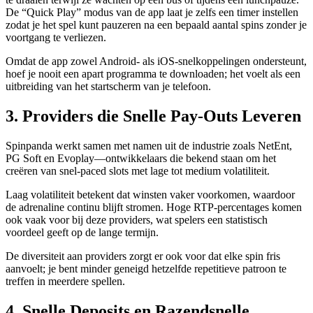
De “Quick Play” modus van de app laat je zelfs een timer instellen
zodat je het spel kunt pauzeren na een bepaald aantal spins zonder je
voortgang te verliezen.
Omdat de app zowel Android- als iOS-snelkoppelingen ondersteunt,
hoef je nooit een apart programma te downloaden; het voelt als een
uitbreiding van het startscherm van je telefoon.
3. Providers die Snelle Pay‑Outs Leveren
Spinpanda werkt samen met namen uit de industrie zoals NetEnt,
PG Soft en Evoplay—ontwikkelaars die bekend staan om het
creëren van snel‑paced slots met lage tot medium volatiliteit.
Laag volatiliteit betekent dat winsten vaker voorkomen, waardoor
de adrenaline continu blijft stromen. Hoge RTP-percentages komen
ook vaak voor bij deze providers, wat spelers een statistisch
voordeel geeft op de lange termijn.
De diversiteit aan providers zorgt er ook voor dat elke spin fris
aanvoelt; je bent minder geneigd hetzelfde repetitieve patroon te
treffen in meerdere spellen.
4. Snelle Deposits en Razendsnelle