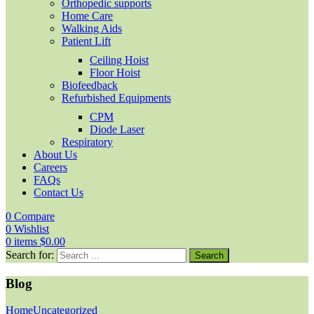
Orthopedic supports
Home Care
Walking Aids
Patient Lift
Ceiling Hoist
Floor Hoist
Biofeedback
Refurbished Equipments
CPM
Diode Laser
Respiratory
About Us
Careers
FAQs
Contact Us
0
Compare
0
Wishlist
0
items
$
0.00
Search for:
Blog
Home
Uncategorized