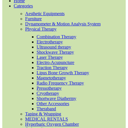
Home
Categories
Aesthetic Equipments
Furniture
Dynamometer & Motion Analysis System
Physical Therapy
Combination Therapy
Electrotherapy
Ultrasound therapy
Shockwave Therapy
Laser Therapy
Electro-Acupuncture
Traction Therapy
Lipus Bone Growth Therapy
Magnetotherapy
Radio Frequency Therapy
Pressotherapy
Cryotherapy
Shortwave Diathermy
Other Accessories
Theraband
Taping & Wrapping
MEDICAL RENTALS
Hyperbaric Oxygen Chamber