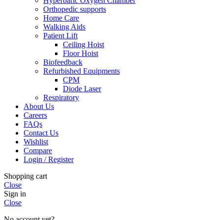
Hyperbaric Oxygen Chamber
Orthopedic supports
Home Care
Walking Aids
Patient Lift
Ceiling Hoist
Floor Hoist
Biofeedback
Refurbished Equipments
CPM
Diode Laser
Respiratory
About Us
Careers
FAQs
Contact Us
Wishlist
Compare
Login / Register
Shopping cart
Close
Sign in
Close
No account yet?