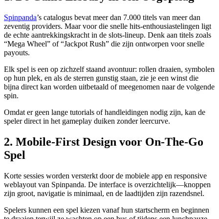
Spinpanda
’s catalogus bevat meer dan 7.000 titels van meer dan
zeventig providers. Maar voor die snelle hits-enthousiastelingen ligt
de echte aantrekkingskracht in de slots-lineup. Denk aan titels zoals
“Mega Wheel” of “Jackpot Rush” die zijn ontworpen voor snelle
payouts.
Elk spel is een op zichzelf staand avontuur: rollen draaien, symbolen
op hun plek, en als de sterren gunstig staan, zie je een winst die
bijna direct kan worden uitbetaald of meegenomen naar de volgende
spin.
Omdat er geen lange tutorials of handleidingen nodig zijn, kan de
speler direct in het gameplay duiken zonder leercurve.
2. Mobile‑First Design voor On‑The‑Go
Spel
Korte sessies worden versterkt door de mobiele app en responsive
weblayout van Spinpanda. De interface is overzichtelijk—knoppen
zijn groot, navigatie is minimaal, en de laadtijden zijn razendsnel.
Spelers kunnen een spel kiezen vanaf hun startscherm en beginnen
te draaien terwijl ze wachten op een bus of tijdens een lunchpauze.