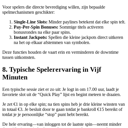
Voor spelers die directe bevrediging willen, zijn bepaalde
spelmechanismen geschikter:
Single‑Line Slots:
Minder paylines betekent dat elke spin telt.
Pay‑Per‑Spin Bonuses:
Sommige titels activeren
bonusrondes na elke paar spins.
Instant Jackpots:
Spellen die kleine jackpots direct uitkeren
na het op elkaar afstemmen van symbolen.
Deze functies houden de vaart erin en verminderen de downtime
tussen uitkomsten.
8. Typische Spelerervaring in Vijf
Minuten
Een typische sessie ziet er zo uit: Je logt in om 17.00 uur, laadt je
favoriete slot uit de “Quick Play” lijst en begint meteen te draaien.
Je zet €1 in op elke spin; na tien spins heb je drie kleine winsten van
in totaal €3. Je besluit door te gaan totdat je bankroll €15 bereikt of
totdat je je persoonlijke “stop” punt hebt bereikt.
De hele ervaring—van inloggen tot de laatste spin—neemt minder