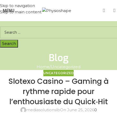
Skip to navigation
MENU
Skip to main content
Blog
Home
Uncategorized
UNCATEGORIZED
Slotexo Casino – Gaming à
rythme rapide pour
l’enthousiaste du Quick‑Hit
mediasolutionslb
On June 25, 2026
0