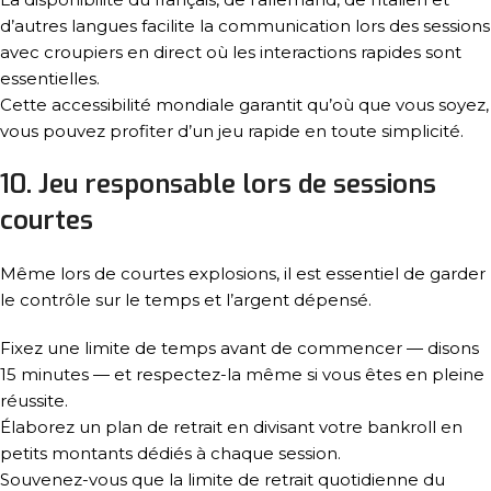
d’autres langues facilite la communication lors des sessions
avec croupiers en direct où les interactions rapides sont
essentielles.
Cette accessibilité mondiale garantit qu’où que vous soyez,
vous pouvez profiter d’un jeu rapide en toute simplicité.
10. Jeu responsable lors de sessions
courtes
Même lors de courtes explosions, il est essentiel de garder
le contrôle sur le temps et l’argent dépensé.
Fixez une limite de temps avant de commencer — disons
15 minutes — et respectez-la même si vous êtes en pleine
réussite.
Élaborez un plan de retrait en divisant votre bankroll en
petits montants dédiés à chaque session.
Souvenez-vous que la limite de retrait quotidienne du