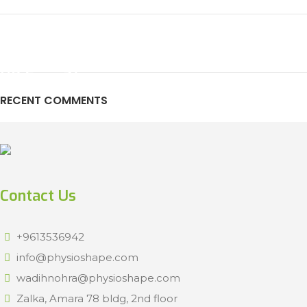
ON SALE
HP Envy 34
RECENT COMMENTS
To Shop
Contact Us
+9613536942
info@physioshape.com
wadihnohra@physioshape.com
Zalka, Amara 78 bldg, 2nd floor