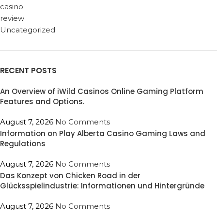
casino
review
Uncategorized
RECENT POSTS
An Overview of iWild Casinos Online Gaming Platform
Features and Options.
August 7, 2026
No Comments
Information on Play Alberta Casino Gaming Laws and
Regulations
August 7, 2026
No Comments
Das Konzept von Chicken Road in der
Glücksspielindustrie: Informationen und Hintergründe
August 7, 2026
No Comments