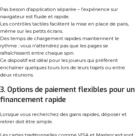
Pas besoin d’application séparée – l’expérience sur
navigateur est fluide et rapide.
Les contrôles tactiles facilitent la mise en place de paris,
même sur les petits écrans.
Des temps de chargement rapides maintiennent le
rythme ; vous n’attendrez pas que les pages se
rafraîchissent entre chaque spin.
Ce dispositif est idéal pour les joueurs qui préfèrent
enchaîner quelques tours lors de leurs trajets ou entre
deux réunions.
3. Options de paiement flexibles pour un
financement rapide
Lorsque vous recherchez des gains rapides, déposer et
retirer doit être simple.
Les cartes traditionnelles comme VISA et Mastercard sont