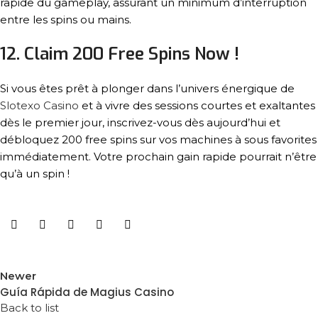
rapide du gameplay, assurant un minimum d’interruption
entre les spins ou mains.
12. Claim 200 Free Spins Now !
Si vous êtes prêt à plonger dans l’univers énergique de
Slotexo Casino
et à vivre des sessions courtes et exaltantes
dès le premier jour, inscrivez-vous dès aujourd’hui et
débloquez 200 free spins sur vos machines à sous favorites
immédiatement. Votre prochain gain rapide pourrait n’être
qu’à un spin !
Newer
Guía Rápida de Magius Casino
Back to list