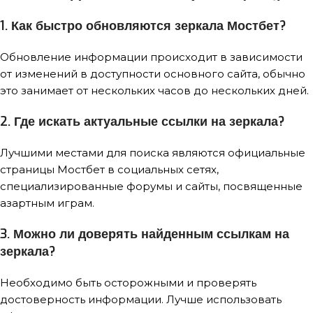
1. Как быстро обновляются зеркала Мостбет?
Обновление информации происходит в зависимости
от изменений в доступности основного сайта, обычно
это занимает от нескольких часов до нескольких дней.
2. Где искать актуальные ссылки на зеркала?
Лучшими местами для поиска являются официальные
страницы Мостбет в социальных сетях,
специализированные форумы и сайты, посвященные
азартным играм.
3. Можно ли доверять найденным ссылкам на
зеркала?
Необходимо быть осторожными и проверять
достоверность информации. Лучше использовать