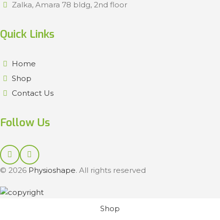
Zalka, Amara 78 bldg, 2nd floor
Quick Links
Home
Shop
Contact Us
Follow Us
© 2026
Physioshape
. All rights reserved
Shop