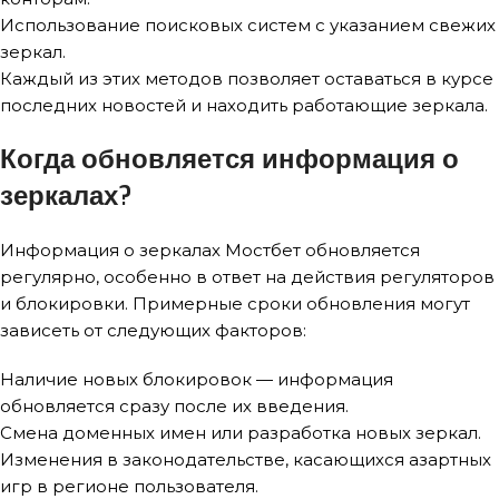
Использование поисковых систем с указанием свежих
зеркал.
Каждый из этих методов позволяет оставаться в курсе
последних новостей и находить работающие зеркала.
Когда обновляется информация о
зеркалах?
Информация о зеркалах Мостбет обновляется
регулярно, особенно в ответ на действия регуляторов
и блокировки. Примерные сроки обновления могут
зависеть от следующих факторов:
Наличие новых блокировок — информация
обновляется сразу после их введения.
Смена доменных имен или разработка новых зеркал.
Изменения в законодательстве, касающихся азартных
игр в регионе пользователя.