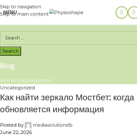
Skip to navigation
MENU
Skip to main content
Blog
Home
Uncategorized
Uncategorized
Как найти зеркало Мостбет: когда
обновляется информация
Posted by
mediasolutionslb
June 22, 2026