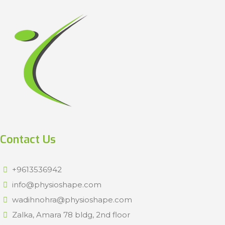
Contact Us
+9613536942
info@physioshape.com
wadihnohra@physioshape.com
Zalka, Amara 78 bldg, 2nd floor