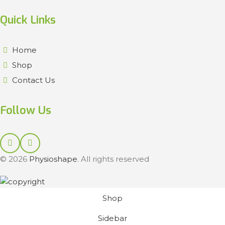
Quick Links
Home
Shop
Contact Us
Follow Us
© 2026
Physioshape
. All rights reserved
Shop
Sidebar