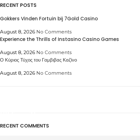
RECENT POSTS
Gokkers Vinden Fortuin bij 7Gold Casino
August 8, 2026
No Comments
Experience the Thrills of Instasino Casino Games
August 8, 2026
No Comments
Ο Κύριος Τύχος του Γαμβιβας Καζίνο
August 8, 2026
No Comments
ON SALE
HP Envy 34
RECENT COMMENTS
To Shop