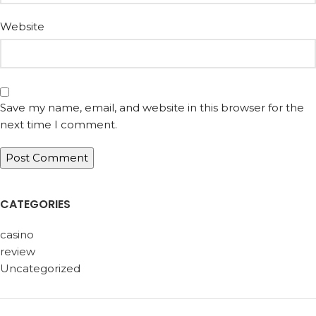
Website
Save my name, email, and website in this browser for the
next time I comment.
CATEGORIES
casino
review
Uncategorized