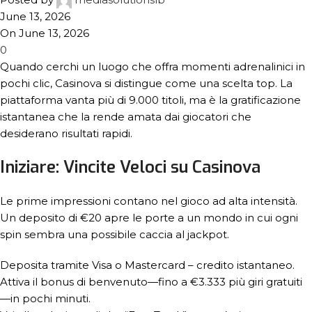
June 13, 2026
On June 13, 2026
0
Quando cerchi un luogo che offra momenti adrenalinici in
pochi clic, Casinova si distingue come una scelta top. La
piattaforma vanta più di 9.000 titoli, ma è la gratificazione
istantanea che la rende amata dai giocatori che
desiderano risultati rapidi.
Iniziare: Vincite Veloci su Casinova
Le prime impressioni contano nel gioco ad alta intensità.
Un deposito di €20 apre le porte a un mondo in cui ogni
spin sembra una possibile caccia al jackpot.
Deposita tramite Visa o Mastercard – credito istantaneo.
Attiva il bonus di benvenuto—fino a €3.333 più giri gratuiti
—in pochi minuti.