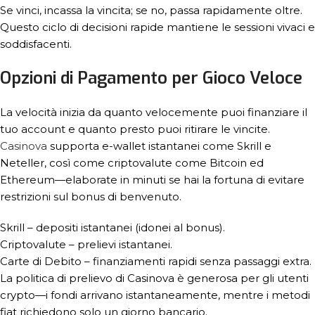
Se vinci, incassa la vincita; se no, passa rapidamente oltre.
Questo ciclo di decisioni rapide mantiene le sessioni vivaci e
soddisfacenti.
Opzioni di Pagamento per Gioco Veloce
La velocità inizia da quanto velocemente puoi finanziare il
tuo account e quanto presto puoi ritirare le vincite.
Casinova
supporta e-wallet istantanei come Skrill e
Neteller, così come criptovalute come Bitcoin ed
Ethereum—elaborate in minuti se hai la fortuna di evitare
restrizioni sul bonus di benvenuto.
Skrill – depositi istantanei (idonei al bonus).
Criptovalute – prelievi istantanei.
Carte di Debito – finanziamenti rapidi senza passaggi extra.
La politica di prelievo di Casinova è generosa per gli utenti
crypto—i fondi arrivano istantaneamente, mentre i metodi
fiat richiedono solo un giorno bancario.