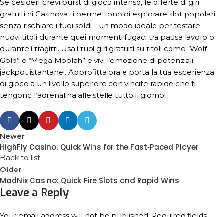
Se desideri brevi burst di gioco intenso, le offerte di giri
gratuiti di Casinova ti permettono di esplorare slot popolari
senza rischiare i tuoi soldi—un modo ideale per testare
nuovi titoli durante quei momenti fugaci tra pausa lavoro o
durante i tragitti. Usa i tuoi giri gratuiti su titoli come “Wolf
Gold” o “Mega Moolah” e vivi l’emozione di potenziali
jackpot istantanei. Approfitta ora e porta la tua esperienza
di gioco a un livello superiore con vincite rapide che ti
tengono l’adrenalina alle stelle tutto il giorno!
Newer
HighFly Casino: Quick Wins for the Fast‑Paced Player
Back to list
Older
MadNix Casino: Quick‑Fire Slots and Rapid Wins
Leave a Reply
Your email address will not be published.
Required fields