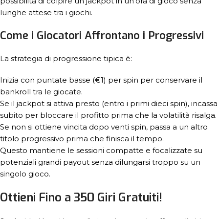
possibilità di colpire un jackpot in un’ora di gioco senza
lunghe attese tra i giochi.
Come i Giocatori Affrontano i Progressivi
La strategia di progressione tipica è:
Inizia con puntate basse (€1) per spin per conservare il
bankroll tra le giocate.
Se il jackpot si attiva presto (entro i primi dieci spin), incassa
subito per bloccare il profitto prima che la volatilità risalga.
Se non si ottiene vincita dopo venti spin, passa a un altro
titolo progressivo prima che finisca il tempo.
Questo mantiene le sessioni compatte e focalizzate su
potenziali grandi payout senza dilungarsi troppo su un
singolo gioco.
Ottieni Fino a 350 Giri Gratuiti!