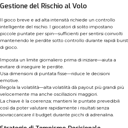
Gestione del Rischio al Volo
Il gioco breve e ad alta intensità richiede un controllo
intelligente del rischio. I giocatori di solito impostano
piccole puntate per spin—sufficienti per sentirsi coinvolti
mantenendo le perdite sotto controllo durante rapidi burst
di gioco.
Imposta un limite giornaliero prima di iniziare—aiuta a
evitare di inseguire le perdite.
Usa dimensioni di puntata fisse—riduce le decisioni
emotive.
Regola la volatilità—alta volatilità dà payout più grandi più
velocemente ma anche oscillazioni maggiori.
La chiave è la coerenza; mantieni le puntate prevedibili
così da poter valutare rapidamente i risultati senza
sovraccaricare il budget durante picchi di adrenalina.