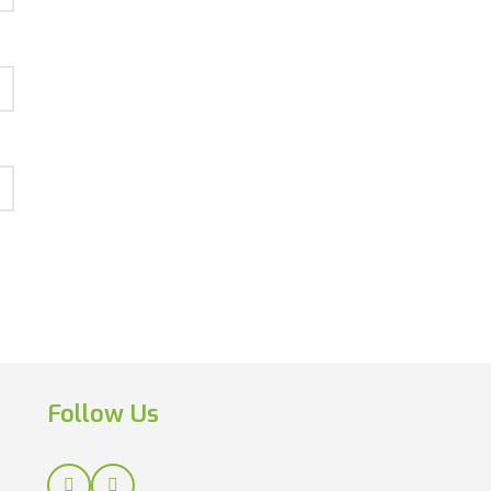
Follow Us