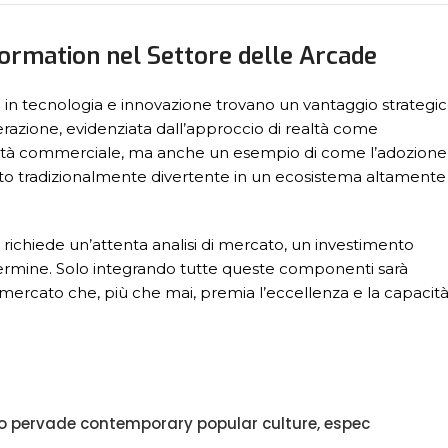
sformation nel Settore delle Arcade
 in tecnologia e innovazione trovano un vantaggio strategi
erazione, evidenziata dall’approccio di realtà come
tunità commerciale, ma anche un esempio di come l’adozione
to tradizionalmente divertente in un ecosistema altamente
de richiede un’attenta analisi di mercato, un investimento
termine. Solo integrando tutte queste componenti sarà
 mercato che, più che mai, premia l’eccellenza e la capacit
to pervade contemporary popular culture, espec