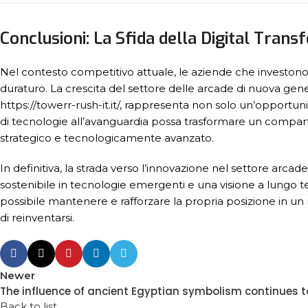
Conclusioni: La Sfida della Digital Tran
Nel contesto competitivo attuale, le aziende che investono
duraturo. La crescita del settore delle arcade di nuova gen
https://towerr-rush-it.it/, rappresenta non solo un’oppor
di tecnologie all’avanguardia possa trasformare un compar
strategico e tecnologicamente avanzato.
In definitiva, la strada verso l’innovazione nel settore arca
sostenibile in tecnologie emergenti e una visione a lungo 
possibile mantenere e rafforzare la propria posizione in un
di reinventarsi.
Newer
The influence of ancient Egyptian symbolism continues 
Back to list