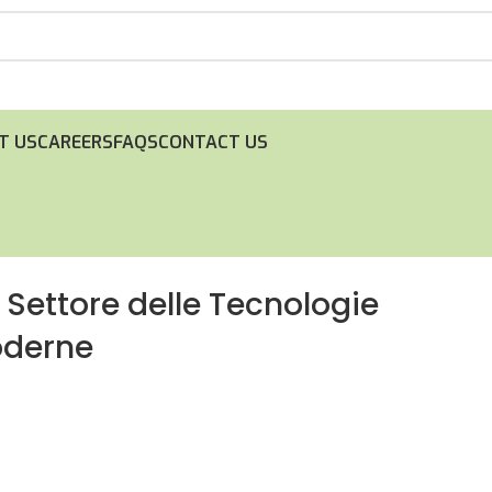
T US
CAREERS
FAQS
CONTACT US
 Settore delle Tecnologie
oderne