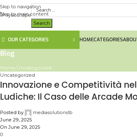
Skip to navigation
Skip to main content
OUR CATEGORIES
HOME
CATEGORIES
ABOU
Blog
Home
Uncategorized
Uncategorized
Innovazione e Competitività nel
Ludiche: Il Caso delle Arcade M
Posted by
mediasolutionslb
June 29, 2025
On June 29, 2025
0