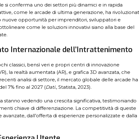
le si conferma uno dei settori più dinamici e in rapida
attive, come le arcade di ultima generazione, ha rivoluziona
do nuove opportunità per imprenditori, sviluppatori e
tolineare come le soluzioni innovativi siano alla base del
ate.
to Internazionale dell’Intrattenimento
i classici, bensì veri e propri centri di innovazione
VR), la realtà aumentata (AR), e grafica 3D avanzata, che
ecenti analisi di settore, il mercato globale delle arcade ha
del 7% fino al 2027 (
Dati.,
Statista, 2023).
dia stanno vedendo una crescita significativa, testimoniando
menti chiave di differenziazione. La competitività di queste
e avanzate, dall’offerta di esperienze personalizzate e dalla
Esperienza Utente