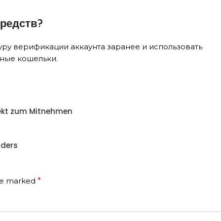
средств?
ру верификации аккаунта заранее и использовать
нные кошельки.
irekt zum Mitnehmen
aders
are marked
*