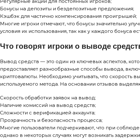
Регулярные акции для постоянных игроков;
Бонусы на депозиты и бездепозитные предложения;
Кэшбэк для частично компенсирования проигрышей;
Многие игроки отмечают, что бонусы значительно улу
условия их использования, так как у каждого бонуса ес
Что говорят игроки о выводе средст
Вывод средств — это один из ключевых аспектов, кото
предоставляет разнообразные способы вывода, включ
криптовалюты. Необходимо учитывать, что скорость в
используемого метода. На основании отзывов выделя
Скорость обработки заявок на вывод;
Наличие комиссий на вывод средств;
Сложности с верификацией аккаунта;
Прозрачность и безопасность процесса;
Многие пользователи подчеркивают, что при соблюден
однако в некоторых случаях могут возникать задержки