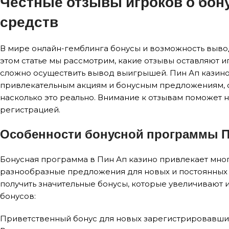
Честные отзывы игроков о бону
средств
В мире онлайн-гемблинга бонусы и возможность вывод
этом статье мы рассмотрим, какие отзывы оставляют иг
сложно осуществить вывод выигрышей. Пин Ап казино
привлекательным акциям и бонусным предложениям, о
насколько это реально. Внимание к отзывам поможет
регистрацией.
Особенности бонусной программы П
Бонусная программа в Пин Ап казино привлекает мног
разнообразные предложения для новых и постоянных к
получить значительные бонусы, которые увеличивают
бонусов:
Приветственный бонус для новых зарегистрировавших