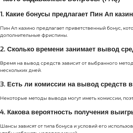
1. Какие бонусы предлагает Пин Ап кази
Пин Ап казино предлагает приветственный бонус, кот
дополнительные фриспины.
2. Сколько времени занимает вывод сре
Время на вывод средств зависит от выбранного метода
нескольких дней.
3. Есть ли комиссии на вывод средств в
Некоторые методы вывода могут иметь комиссии, поэт
4. Какова вероятность получения выиг
Шансы зависят от типа бонуса и условий его использо