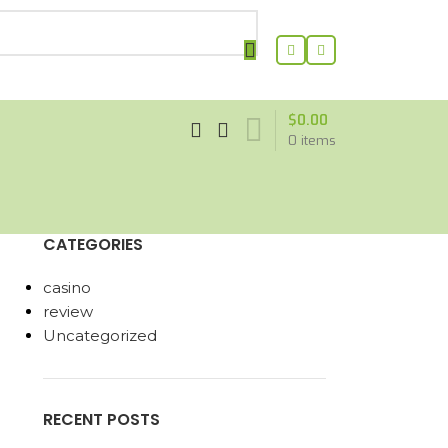
$
0.00
0
items
CATEGORIES
casino
review
Uncategorized
RECENT POSTS