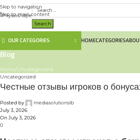
Skip to navigation
Skip to main content
OUR CATEGORIES
HOME
CATEGORIES
ABOU
Blog
Home
Uncategorized
Uncategorized
Честные отзывы игроков о бонуса
Posted by
mediasolutionslb
July 3, 2026
On July 3, 2026
0