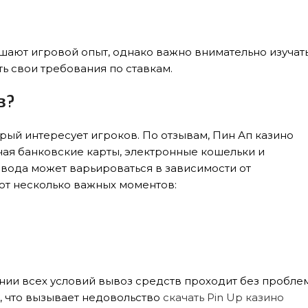
чшают игровой опыт, однако важно внимательно изучат
ть свои требования по ставкам.
в?
рый интересует игроков. По отзывам, Пин Ап казино
ая банковские карты, электронные кошельки и
ывода может варьироваться в зависимости от
ют несколько важных моментов:
ии всех условий вывоз средств проходит без проблем
, что вызывает недовольство
скачать Pin Up казино