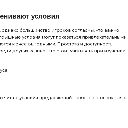
ценивают условия
 однако большинство игроков согласны, что важно
грышные условия могут показаться привлекательными
аются менее выгодными. Простота и доступность
ди других казино. Что стоит учитывать при изучении
уса;
 читать условия предложений, чтобы не столкнуться с