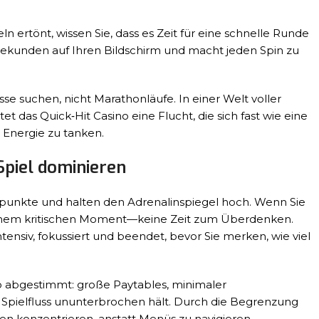
ln ertönt, wissen Sie, dass es Zeit für eine schnelle Runde
n Sekunden auf Ihren Bildschirm und macht jeden Spin zu
isse suchen, nicht Marathonläufe. In einer Welt voller
 das Quick‑Hit Casino eine Flucht, die sich fast wie eine
 Energie zu tanken.
Spiel dominieren
punkte und halten den Adrenalinspiegel hoch. Wenn Sie
u einem kritischen Moment—keine Zeit zum Überdenken.
tensiv, fokussiert und beendet, bevor Sie merken, wie viel
o abgestimmt: große Paytables, minimaler
Spielfluss ununterbrochen hält. Durch die Begrenzung
en konzentrieren, anstatt Menüs zu navigieren.