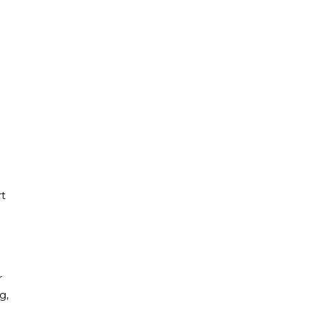
rt
r
g,