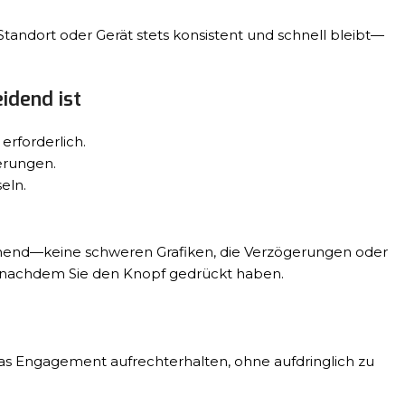
Standort oder Gerät stets konsistent und schnell bleibt—
idend ist
rforderlich.
erungen.
eln.
echend—keine schweren Grafiken, die Verzögerungen oder
t, nachdem Sie den Knopf gedrückt haben.
e das Engagement aufrechterhalten, ohne aufdringlich zu