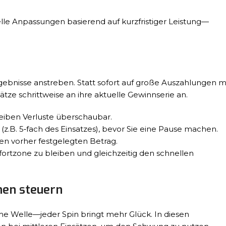
lle Anpassungen basierend auf kurzfristiger Leistung—
Ergebnisse anstreben. Statt sofort auf große Auszahlungen m
ätze schrittweise an ihre aktuelle Gewinnserie an.
leiben Verluste überschaubar.
(z.B. 5‑fach des Einsatzes), bevor Sie eine Pause machen.
nen vorher festgelegten Betrag.
ortzone zu bleiben und gleichzeitig den schnellen
nen steuern
me Welle—jeder Spin bringt mehr Glück. In diesen