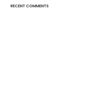
RECENT COMMENTS
To Shop