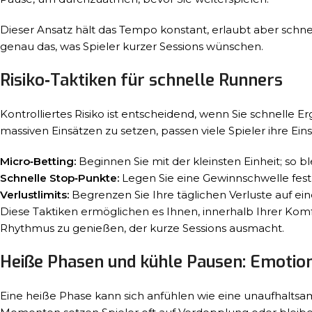
Dieser Ansatz hält das Tempo konstant, erlaubt aber schne
genau das, was Spieler kurzer Sessions wünschen.
Risiko‑Taktiken für schnelle Runners
Kontrolliertes Risiko ist entscheidend, wenn Sie schnelle 
massiven Einsätzen zu setzen, passen viele Spieler ihre Eins
Micro‑Betting:
Beginnen Sie mit der kleinsten Einheit; so b
Schnelle Stop‑Punkte:
Legen Sie eine Gewinnschwelle fest 
Verlustlimits:
Begrenzen Sie Ihre täglichen Verluste auf ei
Diese Taktiken ermöglichen es Ihnen, innerhalb Ihrer Komf
Rhythmus zu genießen, der kurze Sessions ausmacht.
Heiße Phasen und kühle Pausen: Emotio
Eine heiße Phase kann sich anfühlen wie eine unaufhaltsa