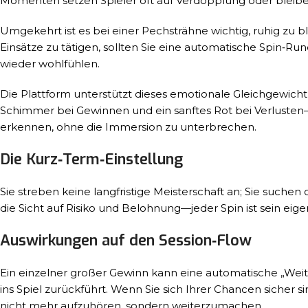
Momenten setzen Spieler oft auf Verdopplung oder bleibe
Umgekehrt ist es bei einer Pechsträhne wichtig, ruhig zu b
Einsätze zu tätigen, sollten Sie eine automatische Spin‑Run
wieder wohlfühlen.
Die Plattform unterstützt dieses emotionale Gleichgewicht
Schimmer bei Gewinnen und ein sanftes Rot bei Verlusten—
erkennen, ohne die Immersion zu unterbrechen.
Die Kurz‑Term‑Einstellung
Sie streben keine langfristige Meisterschaft an; Sie suche
die Sicht auf Risiko und Belohnung—jeder Spin ist sein eig
Auswirkungen auf den Session‑Flow
Ein einzelner großer Gewinn kann eine automatische „Weiter
ins Spiel zurückführt. Wenn Sie sich Ihrer Chancen sicher s
nicht mehr aufzuhören, sondern weiterzumachen.