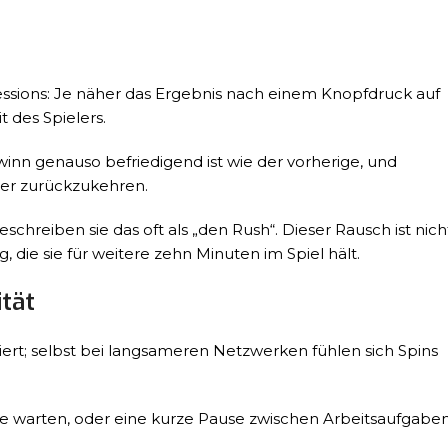
 Sessions: Je näher das Ergebnis nach einem Knopfdruck auf
t des Spielers.
ewinn genauso befriedigend ist wie der vorherige, und
eder zurückzukehren.
hreiben sie das oft als „den Rush“. Dieser Rausch ist nich
 die sie für weitere zehn Minuten im Spiel hält.
ität
ert; selbst bei langsameren Netzwerken fühlen sich Spins
fee warten, oder eine kurze Pause zwischen Arbeitsaufgabe